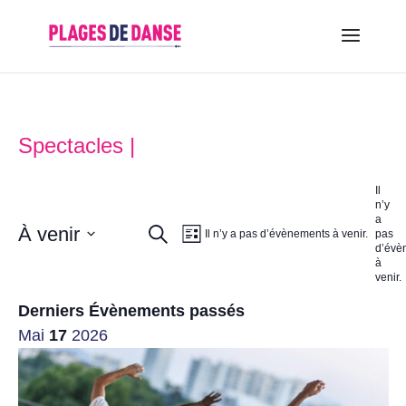
Spectacles |
Il
n’y
a
À venir
Recherche
Navigation
Recherche
Il n’y a pas d’évènements à venir.
pas
Liste
d’évè
Sélectionnez
à
de
venir.
et
une
date.
Derniers Évènements passés
vues
navigation
Mai
17
2026
Évènement
de