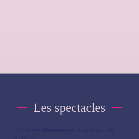
élèves des classes à horaires
aménagés danse des
collèges de
Rhuys
(Sarzeau) et
Jules Simon
(Vannes).
Les spectacles
Il n'y a pas d'événements à venir pour le
moment.